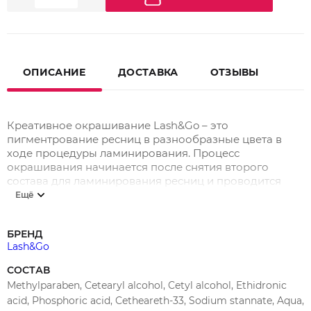
ОПИСАНИЕ
ДОСТАВКА
ОТЗЫВЫ
Креативное окрашивание Lash&Go – это
пигментрование ресниц в разнообразные цвета в
ходе процедуры ламинирования. Процесс
окрашивания начинается после снятия второго
состава для ламинирования ресниц и проводится
поэтапно.
Ещё
Креативное окрашивание ресниц возможно как в 1
БРЕНД
цвет, так и в несколько. Благодаря разным техникам
Lash&Go
нанесения пигментов можно добиться необычных
эффектов окрашивания на глазах, например:
СОСТАВ
«Лучики», «Стрелки», «Градиент», «Радуга», «Заливка».
Methylparaben, Cetearyl alcohol, Cetyl alcohol, Ethidronic
Подробнее о каждом из эффектов окрашивания и
acid, Phosphoric acid, Cetheareth-33, Sodium stannate, Aqua,
ходе процедуры вы можете узнать из инструкции.