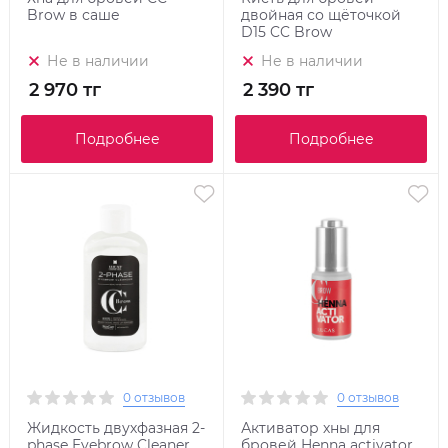
Brow в саше
двойная со щёточкой
D15 CC Brow
Не в наличии
Не в наличии
2 970 тг
2 390 тг
Подробнее
Подробнее
0 отзывов
0 отзывов
Жидкость двухфазная 2-
Активатор хны для
phase Eyebrow Cleaner,
бровей Henna activator,