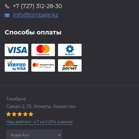
+7 (727) 312-28-30
info@timbale.kz
Способы оплаты
Тимбале
Самал-2, 111, Алматы, Казахстан
Наш рейтинг:
4.7
из
5
(
574
оценки)