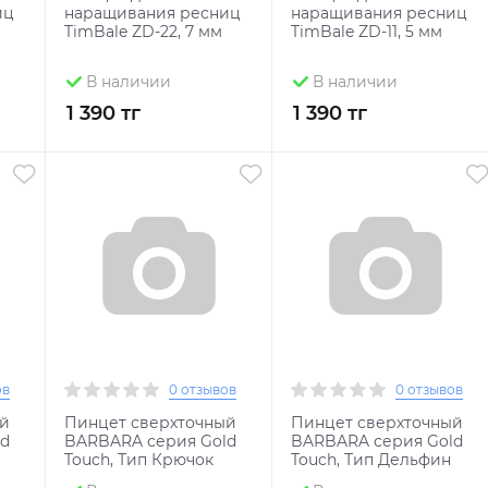
иц
наращивания ресниц
наращивания ресниц
TimBale ZD-22, 7 мм
TimBale ZD-11, 5 мм
В наличии
В наличии
1 390 тг
1 390 тг
ов
0 отзывов
0 отзывов
ый
Пинцет сверхточный
Пинцет сверхточный
ld
BARBARA серия Gold
BARBARA серия Gold
Touch, Тип Крючок
Touch, Тип Дельфин