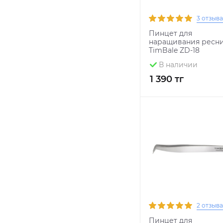
3 отзыва
Пинцет для
наращивания ресн
TimBale ZD-18
В наличии
1 390 тг
2 отзыва
Пинцет для