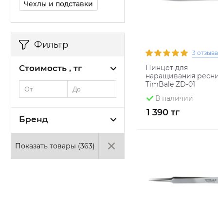
Чехлы и подставки
Фильтр
3 отзыва
Стоимость , тг
Пинцет для
наращивания ресн
TimBale ZD-01
В наличии
1 390 тг
Бренд
Показать товары (
363
)