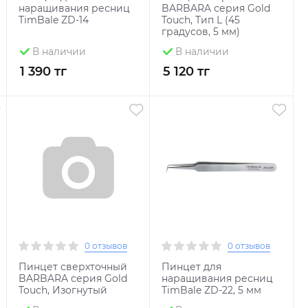
наращивания ресниц
BARBARA серия Gold
TimBale ZD-14
Touch, Тип L (45
градусов, 5 мм)
В наличии
В наличии
1 390 тг
5 120 тг
0 отзывов
0 отзывов
Пинцет сверхточный
Пинцет для
BARBARA серия Gold
наращивания ресниц
Touch, Изогнутый
TimBale ZD-22, 5 мм