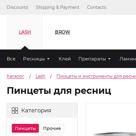
Discounts
Shipping & Payment
Contacts
LASH
BROW
Все
Ресницы
Клей
Препараты
Ламин
Каталог
Lash
Пинцеты и инструменты для ресн
Пинцеты для ресниц
Категория
Пинцеты
Прочие