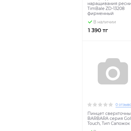
наращивания ресн
TimBale ZD-13208
фирменный
В наличии
1 390 тг
0 отзыв
Пинцет сверхточн
BARBARA серия Go
Touch, Тип Сапожок