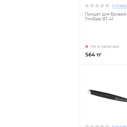
0 отзыв
Пинцет для бровей
TimBale BT-41
Не в наличии
564 тг
0 отзыв