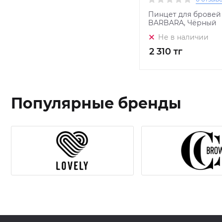
Пинцет для бровей
BARBARA, Чёрный
Не в наличии
2 310 тг
Популярные бренды