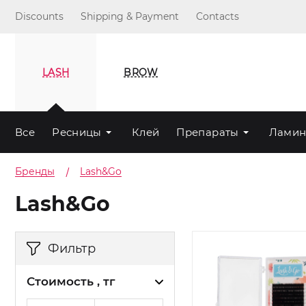
Discounts
Shipping & Payment
Contacts
LASH
BROW
Все
Ресницы
Клей
Препараты
Ламин
Бренды
Lash&Go
Lash&Go
Фильтр
Стоимость , тг