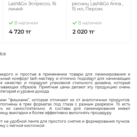
Lash&Go Эспрессо, 16
ресниц Lash&Go Anna ,
линий
15 мл, Персик
В наличии
В наличии
4 720 тг
2 020 тг
Все
каждого и простые в применении товары для ламинирования и
ьный комфорт lash-мастеру и отлично подойдут для начинающих
е качество и порадуют упаковкой стильного дизайна, который
тывающих образов. Приятные цены делают эту продукцию очень
тегорий и уровня дохода.
ми “фишками”, которые отличают их от аналогичных продуктов.
олнены в трех форматах под глаза с разным разрезом. То есть
ть их самостоятельно. А составы для ламинирования имеют
аницу выкладки и более эффективно выполнять процедуру.
ут на удобной ленте для простого снятия и формирования пучков.
ку с мягкой кисточкой.