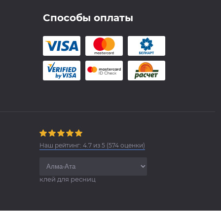
Способы оплаты
Наш рейтинг:
4.7
из
5
(
574
оценки)
клей для ресниц