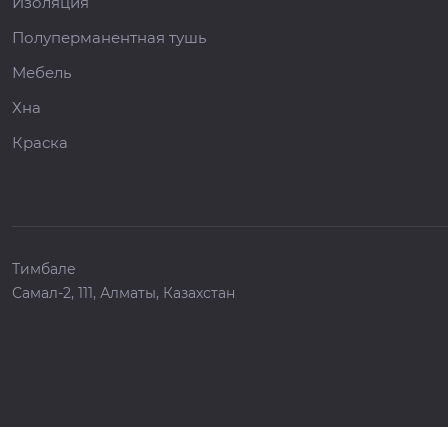
Изоляция
Полуперманентная тушь
Мебель
Хна
Краска
Тимбале
Самал-2, 111, Алматы, Казахстан