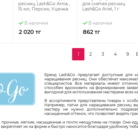
ресниц Lash&Go Anna ,
для снятия ресниц
15 мл, Персик, Уценка
Lash&Go Ariel, 1 г
В наличии
В наличии
2 020 тг
862 тг
1
2
3
4
9
Бренд Lash&Go предлагает доступные для 
наращивания ресниц. Они обеспечат максимал
специалистов. Все материалы имеют отлично
способен вдохновить на формирование захва
выгодной для использования мастерами всех ка
В ассортименте представлены товары с особы
Например, патчи для наращивания ресниц вып
мастеру не нужно дополнительно подреза
насыщенный оттенок, что позволяет видеть гр
 прочные, мягкие, насыщенные и почти неощутимы на глазах. Они ид
закрепляет их на форме и быстро наносится благодаря удобному тюби