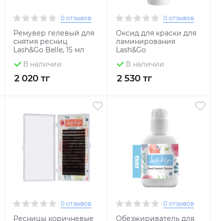
0 отзывов
0 отзывов
Ремувер гелевый для
Оксид для краски для
снятия ресниц
ламинирования
Lash&Go Belle, 15 мл
Lash&Go
В наличии
В наличии
2 020 тг
2 530 тг
0 отзывов
0 отзывов
Ресницы коричневые
Обезжириватель для