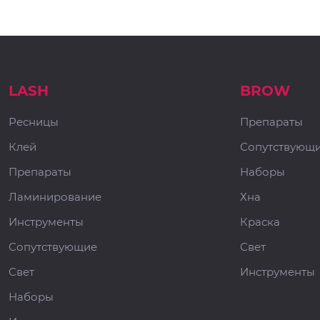
LASH
BROW
Ресницы
Препараты
Клей
Сопутствующ
Препараты
Наборы
Ламинирование
Хна
Инструменты
Краска
Сопутствующие
Свет
Свет
Инструменты
Наборы