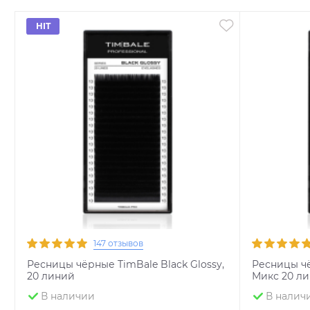
HIT
147 отзывов
Ресницы чёрные TimBale Black Glossy,
Ресницы чё
20 линий
Микс 20 л
В наличии
В налич