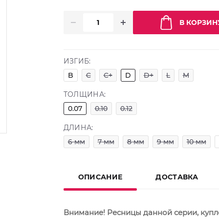
В КОРЗИН
ИЗГИБ:
B
C
C+
D
D+
L
M
ТОЛЩИНА:
0.07
0.10
0.12
ДЛИНА:
6 мм
7 мм
8 мм
9 мм
10 мм
ОПИСАНИЕ
ДОСТАВКА
Внимание! Ресницы данной серии, купле