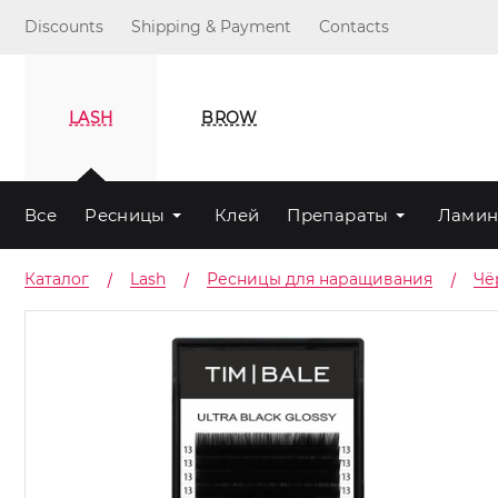
Discounts
Shipping & Payment
Contacts
LASH
BROW
Все
Ресницы
Клей
Препараты
Ламин
Каталог
Lash
Ресницы для наращивания
Чё