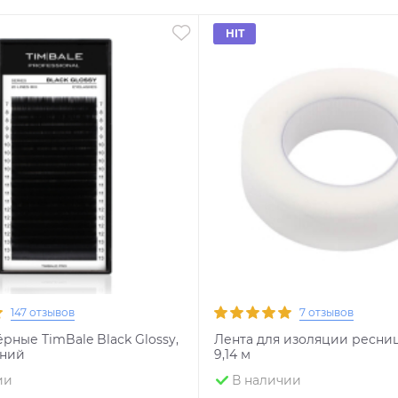
HIT
147 отзывов
7 отзывов
рные TimBale Black Glossy,
Лента для изоляции ресниц, 
иний
9,14 м
ии
В наличии