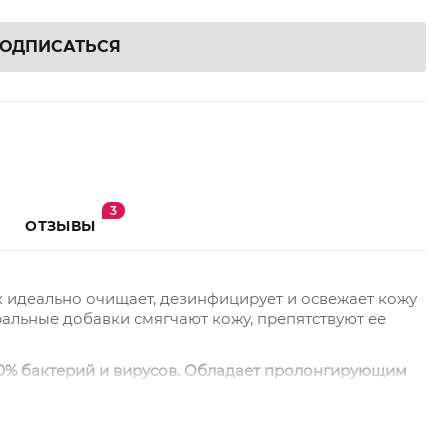
ОДПИСАТЬСЯ
3
ОТЗЫВЫ
к идеально очищает, дезинфицирует и освежает кожу
уральные добавки смягчают кожу, препятствуют ее
00% бактерий и вирусов. Обладает пролонгирующим