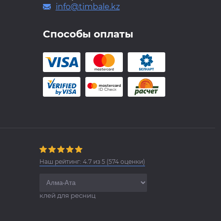
info@timbale.kz
Способы оплаты
Наш рейтинг:
4.7
из
5
(
574
оценки)
клей для ресниц