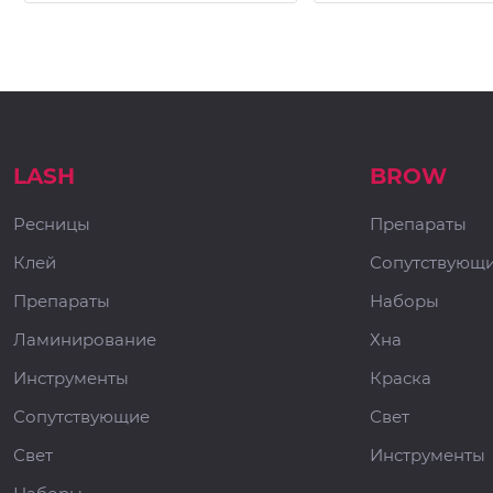
LASH
BROW
Ресницы
Препараты
Клей
Сопутствующ
Препараты
Наборы
Ламинирование
Хна
Инструменты
Краска
Сопутствующие
Свет
Свет
Инструменты