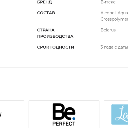
Меры предосторожности: не допускать п
БРЕНД
Витекс
Внимание! Только для наружного приме
СОСТАВ
Alcohol, Aqua 
Crosspolymer,
СТРАНА
Belarus
ПРОИЗВОДСТВА
СРОК ГОДНОСТИ
3 года с дат