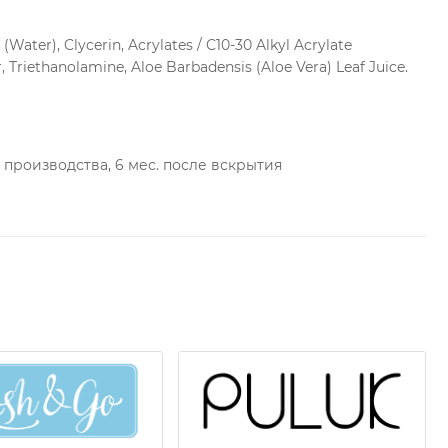
опадания в глаза. Не использовать для лица.
нения! Не наносить на открытые раны!
(Water), Clycerin, Acrylates / C10-30 Alkyl Acrylate
 Triethanolamine, Aloe Barbadensis (Aloe Vera) Leaf Juice.
ы производства, 6 мес. после вскрытия