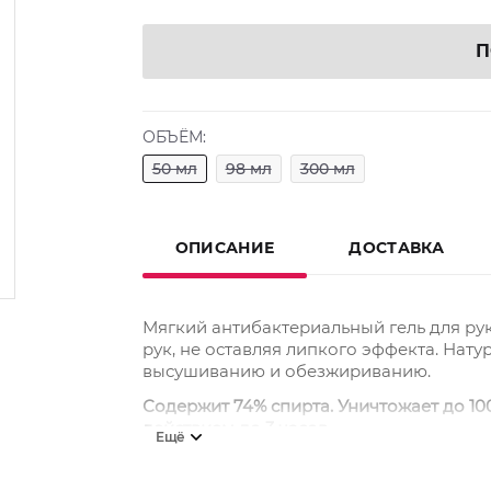
П
ОБЪЁМ:
50 мл
98 мл
300 мл
ОПИСАНИЕ
ДОСТАВКА
Мягкий антибактериальный гель для ру
рук, не оставляя липкого эффекта. Нат
высушиванию и обезжириванию.
Содержит 74% спирта. Уничтожает до 1
действием до 3 часов.
Ещё
Подходит для частого применения.