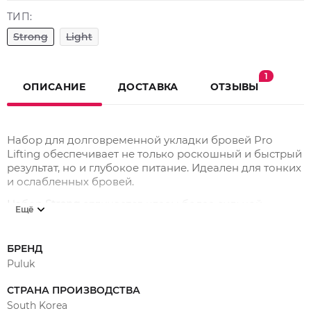
ТИП:
Strong
Light
1
ОПИСАНИЕ
ДОСТАВКА
ОТЗЫВЫ
Набор для долговременной укладки бровей Pro
Lifting обеспечивает не только роскошный и быстрый
результат, но и глубокое питание. Идеален для тонких
и ослабленных бровей.
Набор
Strong
отличается клеем более сильной
Ещё
фиксации.
В наборе
Light
клей имеет чуть более медленную и
БРЕНД
мягкую фиксацию.
Puluk
Преимущества:
СТРАНА ПРОИЗВОДСТВА
Минимизация отдушки: 1 и 2 составы имеют
South Korea