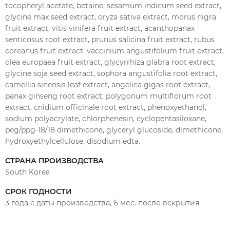
чтобы не касаться основания века).
tocopheryl acetate, betaine, sesamum indicum seed extract,
Для бровей нанесите на всю длину волос.
glycine max seed extract, oryza sativa extract, morus nigra
fruit extract, vitis vinifera fruit extract, acanthopanax
Удалите через 10-15 минут ватным тампоном или
senticosus root extract, prunus salicina fruit extract, rubus
очищающим диском.
coreanus fruit extract, vaccinium angustifolium fruit extract,
Для более эффективного лечения мы рекомендуем
olea europaea fruit extract, glycyrrhiza glabra root extract,
использовать
Lash Botox Vital
после Lash Botox
glycine soja seed extract, sophora angustifolia root extract,
Volume два раза в неделю.
camellia sinensis leaf extract, angelica gigas root extract,
panax ginseng root extract, polygonum multiflorum root
extract, cnidium officinale root extract, phenoxyethanol,
sodium polyacrylate, chlorphenesin, cyclopentasiloxane,
peg/ppg-18/18 dimethicone, glyceryl glucoside, dimethicone,
hydroxyethylcellulose, disodium edta.
СТРАНА ПРОИЗВОДСТВА
South Korea
СРОК ГОДНОСТИ
3 года с даты производства, 6 мес. после вскрытия