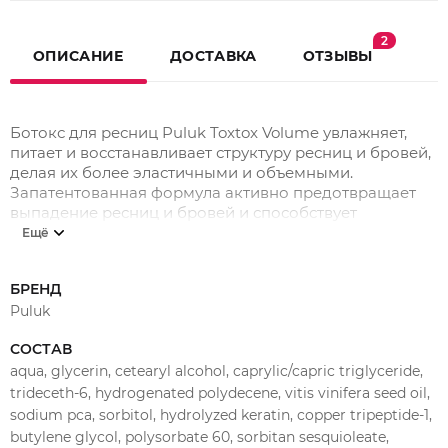
2
ОПИСАНИЕ
ДОСТАВКА
ОТЗЫВЫ
Ботокс для ресниц Puluk Toxtox Volume увлажняет,
питает и восстанавливает структуру ресниц и бровей,
делая их более эластичными и объемными.
Запатентованная формула активно предотвращает
выпадение ресниц и бровей и способствует
восстановлению поврежденных волос.
Ещё
Lash Botox Volume содержит уникальное сочетание
натуральных масел, пептидов и чистого кератина,
БРЕНД
которое оживляет гены в корне ресниц, удлиняет их и
Puluk
придает объем!
СОСТАВ
Как использовать:
aqua, glycerin, cetearyl alcohol, caprylic/capric triglyceride,
С помощью микробраши или аппликатора
trideceth-6, hydrogenated polydecene, vitis vinifera seed oil,
нанесите небольшое количество ботокса по всей
sodium pca, sorbitol, hydrolyzed keratin, copper tripeptide-1,
длине ресниц (соблюдая расстояние 1 мм от корня,
butylene glycol, polysorbate 60, sorbitan sesquioleate,