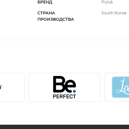
БРЕНД
Puluk
Минимизация отдушки: 1 и 2 состав
СТРАНА
South Korea
количества тиогликолята
ПРОИЗВОДСТВА
Экономия времени и средств
Быстрое воздействие составов
Тюбика хватает на 65-70 процедур
Подходит для чувствительных глаз
Составы не вызывают слезоотделения
Безопасность и удобство
Форма упаковки препятствует окисл
Инструкция по применению набора для
1.
Очистите веки и ресницы от макияжа
мицелллярной воды.
2.
Нижние реснички изолируйте гидро
3.
Нанесите обезжириватель на микро
чтобы удалить остатки косметики, пыли,