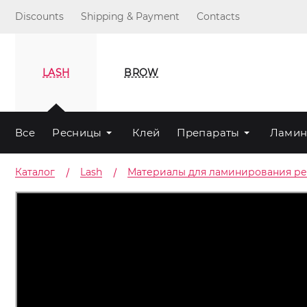
Discounts
Shipping & Payment
Contacts
LASH
BROW
Все
Ресницы
Клей
Препараты
Ламин
Каталог
Lash
Материалы для ламинирования р