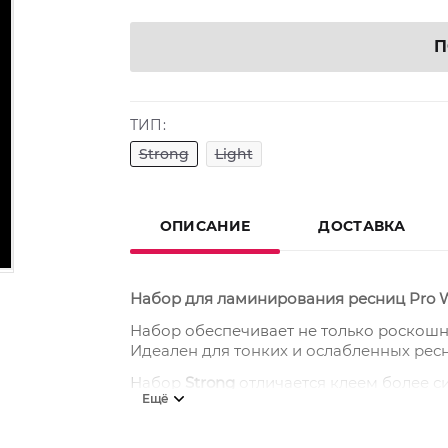
П
ТИП:
Strong
Light
ОПИСАНИЕ
ДОСТАВКА
Набор для ламинирования ресниц Pro 
Набор обеспечивает не только роскошны
Идеален для тонких и ослабленных ресн
Набор
Strong
отличается клеем более с
Ещё
В наборе
Light
клей имеет чуть более м
Преимущества: