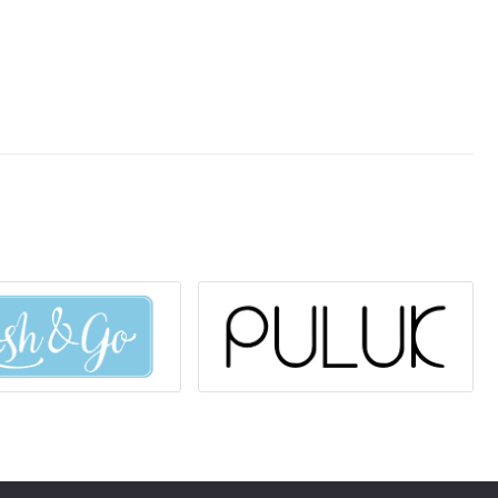
ы имеют слабовыраженный запах из-за уменьшения
 при работе с чувствительными глазами.
ению
 ламинирования ресниц PULUK Pro Wave
 и загрязнений с помощью пенки для ресниц или
гелевыми патчами.
браш и тщательно обработайте натуральные ресницы,
 белка и жира.