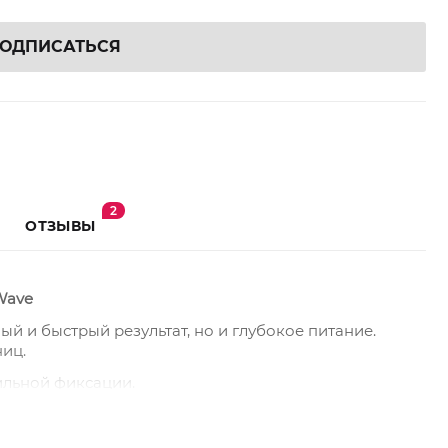
ОДПИСАТЬСЯ
2
ОТЗЫВЫ
Wave
й и быстрый результат, но и глубокое питание.
иц.
ильной фиксации.
едленную и мягкую фиксацию.