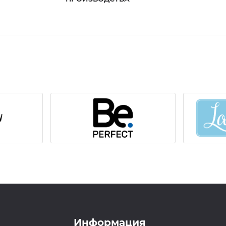
Праймер для ресниц Lovely с аромато
Закрепитель для ресниц Lovely "Джэнт
Ремувер кремовый для снятия ресниц 
Пинцет для наращивания ресниц Tim|
Пинцет для наращивания ресниц Tim|
Лента бумажная для изоляции ресниц, 1
Гидрогелевые подушечки для изоляции
Коллагеновые патчи для изоляции рес
Палетка для клея №3 - 5 штук
Микробраши для ресниц Lovely, средн
Щёточка для ресниц нейлоновые - 20
Информация