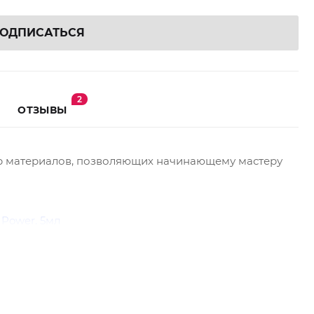
ОДПИСАТЬСЯ
2
ОТЗЫВЫ
ор материалов, позволяющих начинающему мастеру
 Power, 5мл
20 линий, MIX, D 0.12 8-15мм
20 линий, MIX, С+ 0.10 7-12мм
20 линий, MIX, С 0.10 7-12мм
ароматом ванили, 15 мл