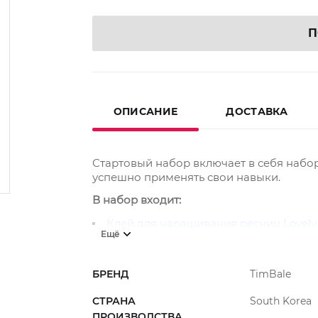
П
ОПИСАНИЕ
ДОСТАВКА
Стартовый набор включает в себя наб
успешно применять свои навыки.
В набор входит:
Клей для наращивания ресниц Lovely
Ещё
Ресницы чёрные Lovely серия Silicone, 
Ресницы чёрные Lovely серия Silicone, 
БРЕНД
TimBale
Ресницы чёрные Lovely серия Silicone, 
СТРАНА
South Korea
Обезжириватель для ресниц Lovely с 
ПРОИЗВОДСТВА