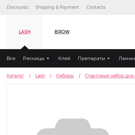
Discounts
Shipping & Payment
Contacts
LASH
BROW
Все
Ресницы
Клей
Препараты
Ламин
Каталог
Lash
Наборы
Стартовый набор для