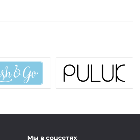
м кофе, 15 мл
л" питательный, 10 мл
Lovely Caramel с ароматом карамели, 15 г
Bale ZD-01
Bale ZD-05
.25 см x 9,14 м
 ресниц Lovely, 2 пары - 5 упаковок
ниц, 1 пара - 5 упаковок
ие (100 шт)
 штук
Мы в соцсетях