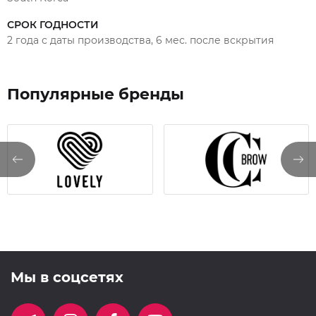
ухаживающие компоненты (пантенол, витамин Е),
которые смягчают кожу век и питают ресницы во
СРОК ГОДНОСТИ
время процедуры.
2 года с даты производства, 6 мес. после вскрытия
Время экспозиции: 3-7 мин.
Популярные бренды
Мы в соцсетях