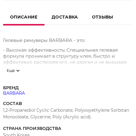
ОПИСАНИЕ
ДОСТАВКА
ОТЗЫВЫ
Гелевые ремуверы BARBARA - это:
- Высокая эффективность: Специальная гелевая
формула проникает в структуру клея, быстро и
эффективно растворяя его, не дергая и не вырывая
ваши собственные ресницы.
Ещё
- Максимальная безопасность: Средство прошло
офтальмологический контроль, не содержит
БРЕНД
агрессивных компонентов и не имеет резкого запаха.
BARBARA
Не вызывает раздражения и покраснения кожи век.
СОСТАВ
- Удобство применения: Густая гелевая текстура не
1,2-Propanediol Cyclic Carbonate, Polyoxyethylene Sorbitan
растекается, что позволяет точно наносить состав и
Monooleate, Glycerine, Poly (Acrylic acid).
контролировать зону обработки. Идеально для
точечного снятия и коррекции.
СТРАНА ПРОИЗВОДСТВА
- Забота о натуральных ресницах: В состав входят
South Korea