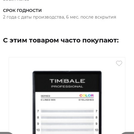
так и объёмного наращивания ресниц.
Питательный закрепитель «Gently» не склеивает
СРОК ГОДНОСТИ
ресницы.
2 года с даты производства, 6 мес. после вскрытия
Закрепитель необходимо наносить на место склейки
родной и искусственной ресницы.
Питательный закрепитель «Gently» рекомендуется для
использования клиентами.
С этим товаром часто покупают: