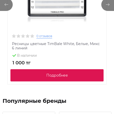
0 отзывов
Ресницы цветные TimBale White, Белые, Микс
Р
6 линий
М
В наличии
1 000 тг
8
Подробнее
Популярные бренды