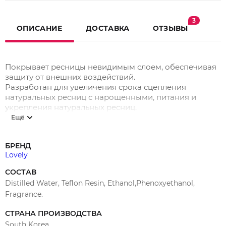
3
ОПИСАНИЕ
ДОСТАВКА
ОТЗЫВЫ
Покрывает ресницы невидимым слоем, обеспечивая
защиту от внешних воздействий.
Разработан для увеличения срока сцепления
натуральных ресниц с нарощенными, питания и
укрепления натуральных ресниц.
Ещё
Закрепитель необходимо наносить на нарощенные
ресницы непосредственно после процедуры
наращивания ресниц, а также 2-3 раза в неделю в
БРЕНД
процессе носки.
Lovely
Меры предосторожности: Избегать попадания в
СОСТАВ
глаза. При попадании тщательно промыть водой, при
Distilled Water, Teflon Resin, Ethanol,Phenoxyethanol,
необходимости обратиться к врачу.
Fragrance.
Питательный закрепитель для ресниц подходит для
СТРАНА ПРОИЗВОДСТВА
использования при наращивании как классического,
South Korea