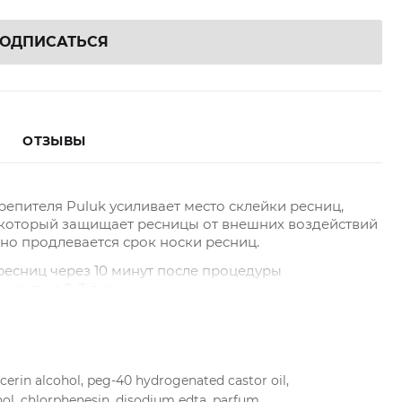
ОДПИСАТЬСЯ
ОТЗЫВЫ
епителя Puluk усиливает место склейки ресниц,
который защищает ресницы от внешних воздействий
льно продлевается срок носки ресниц.
ресниц через 10 минут после процедуры
 каждые 2-3 дня.
ycerin alcohol, peg-40 hydrogenated castor oil,
l, chlorphenesin, disodium edta, parfum.