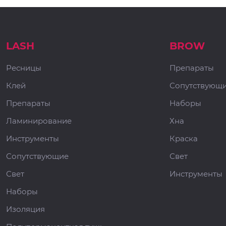
LASH
BROW
Ресницы
Препараты
Клей
Сопутствующ
Препараты
Наборы
Ламинирование
Хна
Инструменты
Краска
Сопутствующие
Свет
Свет
Инструменты
Наборы
Изоляция