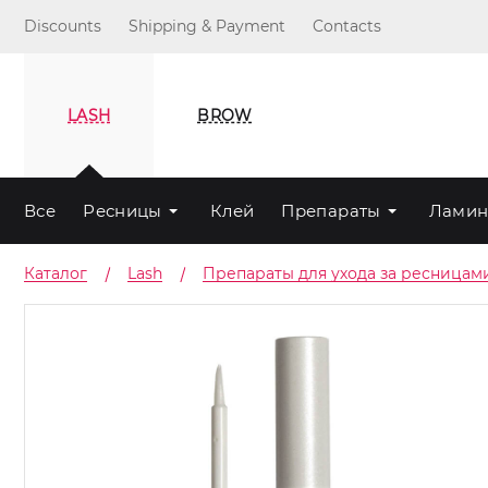
Discounts
Shipping & Payment
Contacts
LASH
BROW
Все
Ресницы
Клей
Препараты
Ламин
Каталог
Lash
Препараты для ухода за ресницам