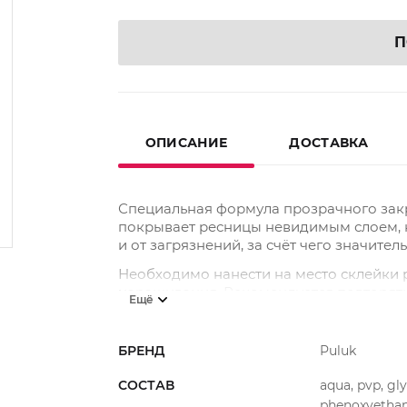
П
ОПИСАНИЕ
ДОСТАВКА
Специальная формула прозрачного закр
покрывает ресницы невидимым слоем, 
и от загрязнений, за счёт чего значите
Необходимо нанести на место склейки 
наращивания. Рекомендуется повторять
Ещё
БРЕНД
Puluk
СОСТАВ
aqua, pvp, gl
phenoxyethano