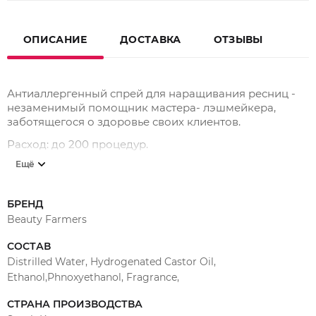
ОПИСАНИЕ
ДОСТАВКА
ОТЗЫВЫ
Антиаллергенный спрей для наращивания ресниц -
незаменимый помощник мастера- лэшмейкера,
заботящегося о здоровье своих клиентов.
Расход: до 200 процедур.
Ещё
Абсорбирует летучие органические вещества (VOC)
Очищает рабочее место от вредных испарений
клея
БРЕНД
Beauty Farmers
Поглощает запах клея
Защищает от накопительной аллергии
СОСТАВ
Distrilled Water, Hydrogenated Castor Oil,
Очищает рабочее место от вредных испарений клея,
Ethanol,Phnoxyethanol, Fragrance,
абсорбируя летучие органические вещества (VOC).
Предназначен для мастеров и клиентов с
СТРАНА ПРОИЗВОДСТВА
повышенной склонностью к аллергии.